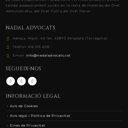
també assessorament jurídic en la resta de matèries del Dret
Administratiu, del Dret Civil o del Dret Penal.
NADAL ADVOCATS
Adreça:
Major, 40-1er, 43870 Amposta (Tarragona)
Telèfon:
616 513 608
Email:
info@nadaladvocats.cat
SEGUEIX-NOS
INFORMACIÓ LEGAL
Avís de Cookies
Avís legal i Política de Privacitat
Eines de Privacitat