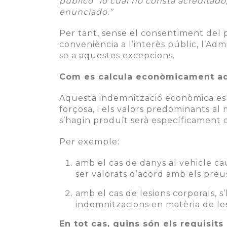
público” lo cual no consta acreditado
enunciado.”
Per tant, sense el consentiment del pro
conveniència a l’interès públic, l’Adm
se a aquestes excepcions.
Com es calcula econòmicament aq
Aquesta indemnització econòmica es ca
forçosa, i els valors predominants al
s’hagin produït serà específicament d
Per exemple:
amb el cas de danys al vehicle ca
ser valorats d’acord amb els preu
amb el cas de lesions corporals, 
indemnitzacions en matèria de les
En tot cas, quins són els requisits