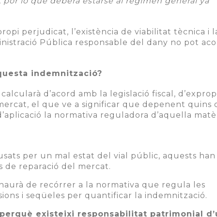
, por lo que deberá estarse al régimen general ya
pi perjudicat, l’existència de viabilitat tècnica i l
inistració Pública responsable del dany no pot acol
uesta indemnització?
lcularà d’acord amb la legislació fiscal, d’exprop
 mercat, el que ve a significar que depenent quins
’aplicació la normativa reguladora d’aquella matèr
usats per un mal estat del vial públic, aquests han
s de reparació del mercat.
s’haurà de recórrer a la normativa que regula les
ions i seqüeles per quantificar la indemnització.
 perquè existeixi responsabilitat patrimonial d