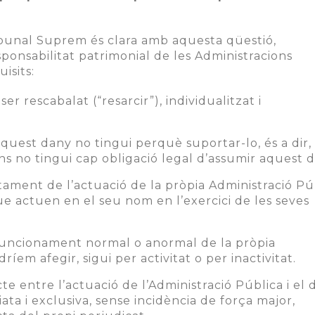
ribunal Suprem és clara amb aquesta qüestió,
ponsabilitat patrimonial de les Administracions
isits:
r rescabalat (“resarcir”), individualitzat i
quest dany no tingui perquè suportar-lo, és a dir,
ons no tingui cap obligació legal d’assumir aquest 
tament de l’actuació de la pròpia Administració Pú
e actuen en el seu nom en l’exercici de les seves
funcionament normal o anormal de la pròpia
íem afegir, sigui per activitat o per inactivitat.
cte entre l’actuació de l’Administració Pública i el
iata i exclusiva, sense incidència de força major,