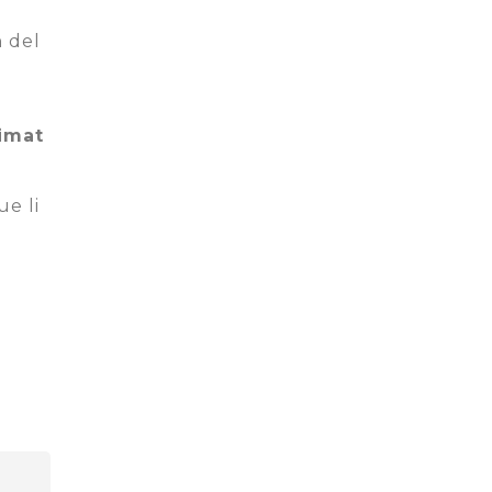
n del
timat
ue li