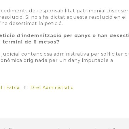
cediments de responsabilitat patrimonial dispose
esolució. Si no s’ha dictat aquesta resolució en el
’ha desestimat la petició.
petició d’indemnització per danys o han deses
el termini de 6 mesos?
 judicial contenciosa administrativa per sol·licitar q
conòmica originada per un dany imputable a
 i Fabra
Dret Administratiu