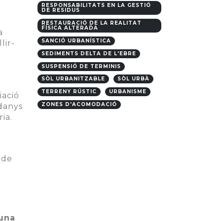
RESPONSABILITATS EN LA GESTIÓ
DE RESIDUS
RESTAURACIÓ DE LA REALITAT
FÍSICA ALTERADA
a
SANCIÓ URBANÍSTICA
lir-
SEDIMENTS DELTA DE L'EBRE
SUSPENSIÓ DE TERMINIS
SÒL URBANITZABLE
SÒL URBÀ
TERRENY RÚSTIC
URBANISME
iació
ZONES D'ACOMODACIÓ
 danys
ia.
 de
’una