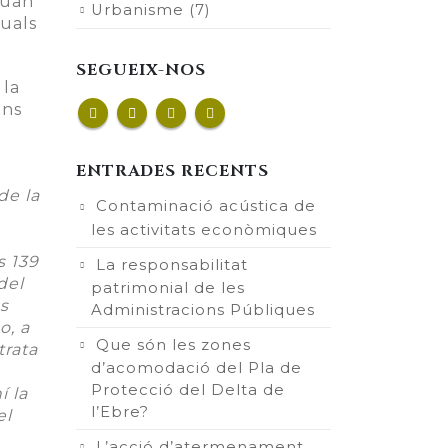
quan
Urbanisme
(7)
quals
SEGUEIX-NOS
 la
ons
ENTRADES RECENTS
de la
Contaminació acústica de
les activitats econòmiques
s 139
La responsabilitat
del
patrimonial de les
es
Administracions Públiques
o, a
Que són les zones
trata
d’acomodació del Pla de
Protecció del Delta de
í la
l’Ebre?
el
L’acció d’atermenament