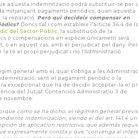
 que aquesta indemnització podrà substituir-se per
da mitjançant pagaments periòdics, quan aquesta
 la reparació.
Però qui decideix compensar en
iòdics?
Doncs tal i com estableix l’article 34.4 de l
dic del Sector Públic
, la substitució de la
ics o compensacions en espècie únicament serà
at, o en aquest cas, amb el perjudicat pel dany. Per
la té el propi perjudicat i no l’Administració
ègim general amb el qual s’obliga a les Administra
indemnització, sent el pagament periòdic o la
 excepcional que ha de decidir acceptar-la el pr
tència del Jutjat Contenciós Administratiu 3 de
de novembre:
orque como se ha dicho, el régimen general previs
ndiente indemnización, siendo el del art. 141.4 un
pción de aplicación restrictiva, que además requi
que expresamente consta y que “convenga al inter