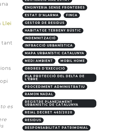
 una
ENGINYERIA SENSE FRONTERES
ESTAT D'ALARMA
FINCA
a
Llei
GESTOR DE RESIDUS
HABITATGE TERRENY RÚSTIC
INDEMNITZACIÓ
 tant
INFRACCIÓ URBANÍSTICA
MAPA URBANÍSTIC CATALUNYA
MEDI AMBIENT
MOBIL HOME
cions
ORDRES D'EXECUCIÓ
PLA PROTECCIÓ DEL DELTA DE
L'EBRE
opi
PROCEDIMENT ADMINISTRATIU
RAMON NADAL
REGISTRE PLANEJAMENT
URBANÍSTIC DE CATALUNYA
to es
REIAL DECRET 463/2020
ere
RESIDUS
és
RESPONSABILITAT PATRIMONIAL