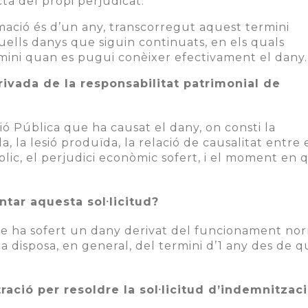
ta del propi perjudicat.
amació és d’un any, transcorregut aquest termini
quells danys que siguin continuats, en els quals
ini quan es pugui conèixer efectivament el dany.
rivada de la responsabilitat patrimonial de
ació Pública que ha causat el dany, on consti la
a, la lesió produïda, la relació de causalitat entre 
lic, el perjudici econòmic sofert, i el moment en 
tar aquesta sol·licitud?
que ha sofert un dany derivat del funcionament no
 disposa, en general, del termini d’1 any des de q
ració per resoldre la sol·licitud d’indemnitzac