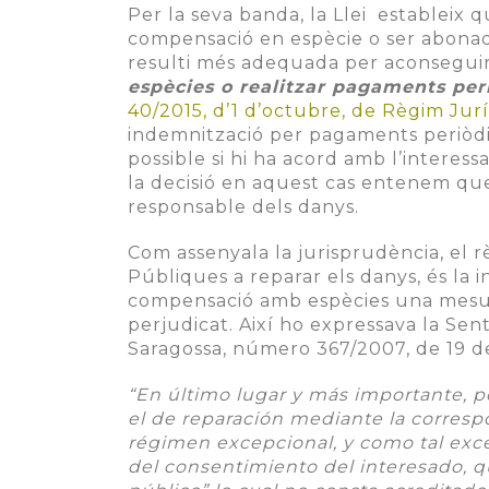
Per la seva banda, la Llei estableix
compensació en espècie o ser abona
resulti més adequada per aconseguir
espècies o realitzar pagaments per
40/2015, d’1 d’octubre, de Règim Jurí
indemnització per pagaments periòd
possible si hi ha acord amb l’interess
la decisió en aquest cas entenem que 
responsable dels danys.
Com assenyala la jurisprudència, el r
Públiques a reparar els danys, és la 
compensació amb espècies una mesura
perjudicat. Així ho expressava la Sen
Saragossa, número 367/2007, de 19 
“En último lugar y más importante, p
el de reparación mediante la correspo
régimen excepcional, y como tal exce
del consentimiento del interesado, 