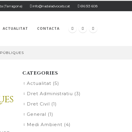
ta (Tarragona)
info@nadaladvocats.cat
616 513 608
ACTUALITAT
CONTACTA
 PÚBLIQUES
CATEGORIES
Actualitat
(5)
Dret Administratiu
(3)
ues
Dret Civil
(1)
General
(1)
Medi Ambient
(4)