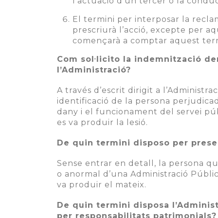
l’actuació d’un tercer o la conduc
El termini per interposar la recl
prescriurà l’acció, excepte per a
començarà a comptar aquest term
Com sol·licito la indemnització de
l’Administració?
A través d’escrit dirigit a l’Administr
identificació de la persona perjudicad
dany i el funcionament del servei púb
es va produir la lesió.
De quin termini disposo per presen
Sense entrar en detall, la persona 
o anormal d’una Administració Pública
va produir el mateix.
De quin termini disposa l’Administ
per responsabilitats patrimonials?