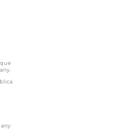
 que
dany.
blica
 dany