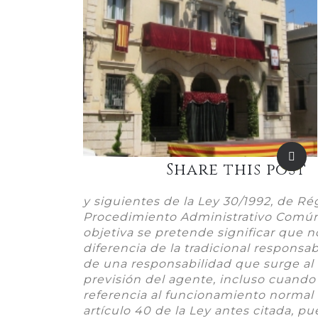
Share this post
y siguientes de la Ley 30/1992, de Ré
Procedimiento Administrativo Común, 
objetiva se pretende significar que no
diferencia de la tradicional responsab
de una responsabilidad que surge al
previsión del agente, incluso cuando l
referencia al funcionamiento normal o
artículo 40 de la Ley antes citada, p