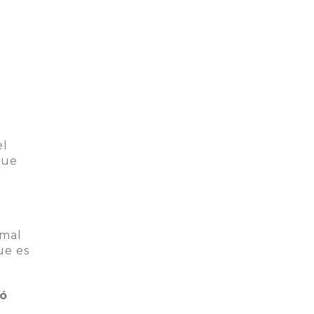
el
que
rmal
ue es
ió