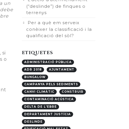
a un
(“deslinde”) de finques o
, debe
terrenys
mbre
Per a què em serveix
conèixer la classificació i la
qualificació del sòl?
ETIQUETES
 si
s o
ADMINISTRACIÓ PÚBLICA
ADR 2018
AJUNTAMENT
BUNGALOW
CAMPANYA PELS SEDIMENTS
ent
CANVI CLIMÀTIC
CONSTRUIR
CONTAMINACIÓ ACÚSTICA
DELTA DE L'EBRE
DEPARTAMENT JUSTÍCIA
DESLINDE
EDIFICACIÓ MAL ESTAT