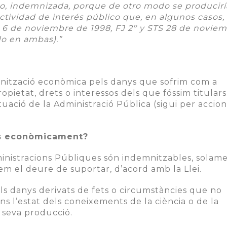
io, indemnizada, porque de otro modo se producirí
 actividad de interés público que, en algunos casos
 6 de noviembre de 1998, FJ 2º y STS 28 de novie
do en ambas).”
mnització econòmica pels danys que sofrim com a
opietat, drets o interessos dels que fóssim titulars,
ació de la Administració Pública (sigui per accion
es econòmicament?
ministracions Públiques són indemnitzables, solam
em el deure de suportar, d’acord amb la Llei.
ls danys derivats de fets o circumstàncies que no
s l’estat dels coneixements de la ciència o de la
 seva producció.