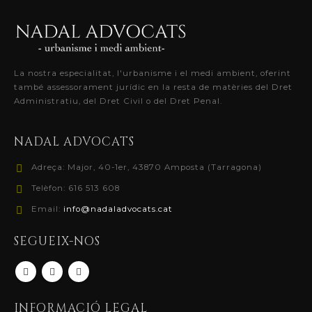
La nostra especialitat, l'urbanisme i el medi ambient, oferint
també assessorament jurídic en la resta de matèries del Dret
Administratiu, del Dret Civil o del Dret Penal.
NADAL ADVOCATS
Adreça:
Major, 40-1er, 43870 Amposta (Tarragona)
Telèfon:
616 513 608
Email:
info@nadaladvocats.cat
SEGUEIX-NOS
INFORMACIÓ LEGAL