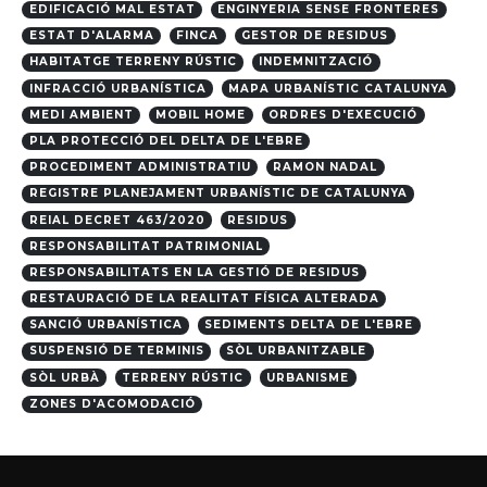
EDIFICACIÓ MAL ESTAT
ENGINYERIA SENSE FRONTERES
ESTAT D'ALARMA
FINCA
GESTOR DE RESIDUS
HABITATGE TERRENY RÚSTIC
INDEMNITZACIÓ
INFRACCIÓ URBANÍSTICA
MAPA URBANÍSTIC CATALUNYA
MEDI AMBIENT
MOBIL HOME
ORDRES D'EXECUCIÓ
PLA PROTECCIÓ DEL DELTA DE L'EBRE
PROCEDIMENT ADMINISTRATIU
RAMON NADAL
REGISTRE PLANEJAMENT URBANÍSTIC DE CATALUNYA
REIAL DECRET 463/2020
RESIDUS
RESPONSABILITAT PATRIMONIAL
RESPONSABILITATS EN LA GESTIÓ DE RESIDUS
RESTAURACIÓ DE LA REALITAT FÍSICA ALTERADA
SANCIÓ URBANÍSTICA
SEDIMENTS DELTA DE L'EBRE
SUSPENSIÓ DE TERMINIS
SÒL URBANITZABLE
SÒL URBÀ
TERRENY RÚSTIC
URBANISME
ZONES D'ACOMODACIÓ