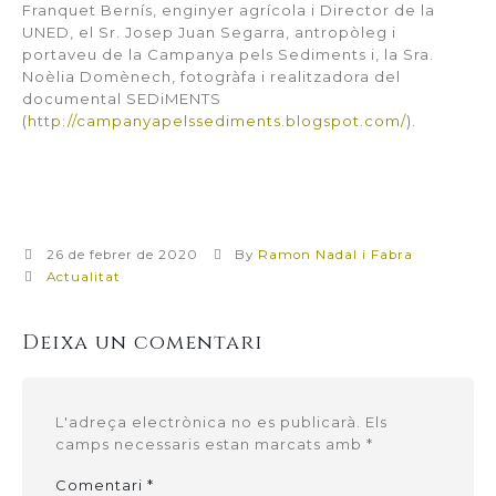
Franquet Bernís, enginyer agrícola i Director de la
UNED, el Sr. Josep Juan Segarra, antropòleg i
portaveu de la Campanya pels Sediments i, la Sra.
Noèlia Domènech, fotogràfa i realitzadora del
documental SEDiMENTS
(
http://campanyapelssediments.blogspot.com/
).
26 de febrer de 2020
By
Ramon Nadal i Fabra
Actualitat
Deixa un comentari
L'adreça electrònica no es publicarà.
Els
camps necessaris estan marcats amb
*
Comentari
*