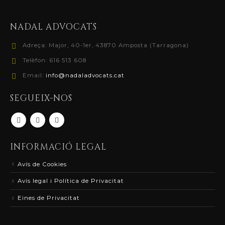
NADAL ADVOCATS
Adreça:
Major, 40-1er, 43870 Amposta (Tarragona)
Telèfon:
616 513 608
Email:
info@nadaladvocats.cat
SEGUEIX-NOS
INFORMACIÓ LEGAL
Avís de Cookies
Avís legal i Política de Privacitat
Eines de Privacitat