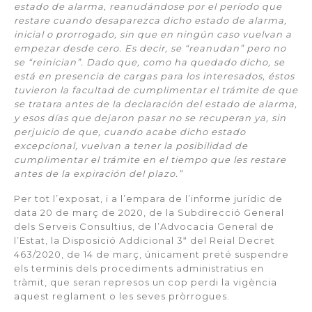
estado de alarma, reanudándose por el período que
restare cuando desaparezca dicho estado de alarma,
inicial o prorrogado, sin que en ningún caso vuelvan a
empezar desde cero. Es decir, se “reanudan” pero no
se “reinician”. Dado que, como ha quedado dicho, se
está en presencia de cargas para los interesados, éstos
tuvieron la facultad de cumplimentar el trámite de que
se tratara antes de la declaración del estado de alarma,
y esos días que dejaron pasar no se recuperan ya, sin
perjuicio de que, cuando acabe dicho estado
excepcional, vuelvan a tener la posibilidad de
cumplimentar el trámite en el tiempo que les restare
antes de la expiración del plazo.”
Per tot l’exposat, i a l’empara de l’informe jurídic de
data 20 de març de 2020, de la Subdirecció General
dels Serveis Consultius, de l’Advocacia General de
l’Estat, la Disposició Addicional 3ª del Reial Decret
463/2020, de 14 de març, únicament preté suspendre
els terminis dels procediments administratius en
tràmit, que seran represos un cop perdi la vigència
aquest reglament o les seves pròrrogues.