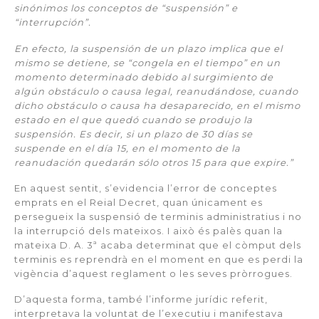
sinónimos los conceptos de “suspensión” e
“interrupción”.
En efecto, la suspensión de un plazo implica que el
mismo se detiene, se “congela en el tiempo” en un
momento determinado debido al surgimiento de
algún obstáculo o causa legal, reanudándose, cuando
dicho obstáculo o causa ha desaparecido, en el mismo
estado en el que quedó cuando se produjo la
suspensión. Es decir, si un plazo de 30 días se
suspende en el día 15, en el momento de la
reanudación quedarán sólo otros 15 para que expire.”
En aquest sentit, s’evidencia l’error de conceptes
emprats en el Reial Decret, quan únicament es
persegueix la suspensió de terminis administratius i no
la interrupció dels mateixos. I això és palès quan la
mateixa D. A. 3ª acaba determinat que el còmput dels
terminis es reprendrà en el moment en que es perdi la
vigència d’aquest reglament o les seves pròrrogues.
D’aquesta forma, també l’informe jurídic referit,
interpretava la voluntat de l’executiu i manifestava