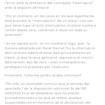
l’error amb la utilització del concepte “interrupció”,
amb la següent afirmació:
“
Por el contrario, en los casos en los que legalmente
está prevista la “interrupción” de un plazo, una vez
que tiene lugar el acto interruptivo, el plazo vuelve a
contar desde cero, volviendo a nacer en toda su
extensión”
I és en aquest punt, on no resultaria lògic que, la
mesura adoptada pel Reial Decret fos la interrupció
dels terminis administratius dels procediments en
tràmit, ja que la seva aplicació, suposaria el reinicii
dels termini des de zero i unes conseqüencies
jurídiques no preteses per l’executiu.
Finalment, l’informe jurídic acaba concloent:
“Por ello, es razonable concluir que el sentido del
apartado 1 de la disposición adicional 3a del RD
463/2020 es el de establecer que los plazos
procedimentales a los que se refiere quedan
suspendidos en el momento de la declaración del