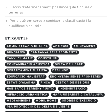
L’acció d’atermenament (“deslinde”) de finques o
terrenys
Per a què em serveix conèixer la classificació i la
qualificació del sòl?
ETIQUETES
ADMINISTRACIÓ PÚBLICA
ADR 2018
AJUNTAMENT
BUNGALOW
CAMPANYA PELS SEDIMENTS
CANVI CLIMÀTIC
CONSTRUIR
CONTAMINACIÓ ACÚSTICA
DELTA DE L'EBRE
DEPARTAMENT JUSTÍCIA
DESLINDE
EDIFICACIÓ MAL ESTAT
ENGINYERIA SENSE FRONTERES
ESTAT D'ALARMA
FINCA
GESTOR DE RESIDUS
HABITATGE TERRENY RÚSTIC
INDEMNITZACIÓ
INFRACCIÓ URBANÍSTICA
MAPA URBANÍSTIC CATALUNYA
MEDI AMBIENT
MOBIL HOME
ORDRES D'EXECUCIÓ
PLA PROTECCIÓ DEL DELTA DE L'EBRE