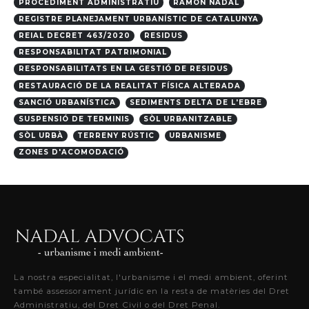
PROCEDIMENT ADMINISTRATIU
RAMON NADAL
REGISTRE PLANEJAMENT URBANÍSTIC DE CATALUNYA
REIAL DECRET 463/2020
RESIDUS
RESPONSABILITAT PATRIMONIAL
RESPONSABILITATS EN LA GESTIÓ DE RESIDUS
RESTAURACIÓ DE LA REALITAT FÍSICA ALTERADA
SANCIÓ URBANÍSTICA
SEDIMENTS DELTA DE L'EBRE
SUSPENSIÓ DE TERMINIS
SÒL URBANITZABLE
SÒL URBÀ
TERRENY RÚSTIC
URBANISME
ZONES D'ACOMODACIÓ
La nostra especialitat, l'urbanisme i el medi ambient, oferint
també assessorament jurídic en la resta de matèries del Dret
Administratiu, del Dret Civil o del Dret Penal.