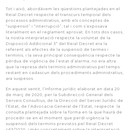
Tot i això, abordàvem les qüestions plantejades en el
Reial Decret respecte el transcurs temporal dels
processos administratius, amb els conceptes de
“suspensió” i “interrupció”, tal i com s’exposava
literalment en el reglament aprovat. En tots dos casos,
la nostra interpretació respecte la voluntat de la
Disposició Addicional 3ª del Reial Decret era la
referent als efectes de la suspensió de termes i
terminis, i la seva principal conseqüència respecte la
pèrdua de vigència de l’estat d’alarma, no era altra
que la represa dels terminis administratius pel temps
restant en cadascun dels procediments administratius,
ara suspesos.
En aquest sentit, l’Informe jurídic elaborat en data 20
de març de 2020, per la Subdirecció General dels
Serveis Consultius, de la Direcció del Servei Jurídic de
l’Estat, de l’Advocacia General de l’Estat, respecte la
consulta plantejada sobre la forma en la que haurà de
procedir-se en el moment que perdi vigència la
suspensió dels terminis previstos pel Reial Decret
463/2020, i més concretament sobre la interpretació