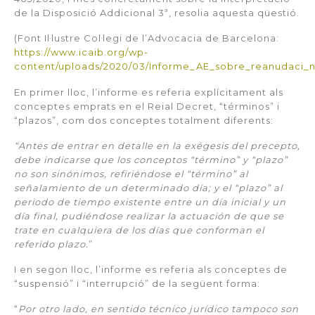
de la Disposició Addicional 3ª, resolia aquesta qüestió.
(Font Il·lustre Col·legi de l’Advocacia de Barcelona:
https://www.icaib.org/wp-
content/uploads/2020/03/Informe_AE_sobre_reanudaci_n_
En primer lloc, l’informe es referia explícitament als
conceptes emprats en el Reial Decret, “términos” i
“plazos”, com dos conceptes totalment diferents:
“Antes de entrar en detalle en la exégesis del precepto,
debe indicarse que los conceptos “término” y “plazo”
no son sinónimos, refiriéndose el “término” al
señalamiento de un determinado día; y el “plazo” al
periodo de tiempo existente entre un día inicial y un
día final, pudiéndose realizar la actuación de que se
trate en cualquiera de los días que conforman el
referido plazo.
”
I en segon lloc, l’informe es referia als conceptes de
“suspensió” i “interrupció” de la següent forma:
“
Por otro lado, en sentido técnico jurídico tampoco son